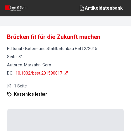
Artikeldatenbank
Brücken fit für die Zukunft machen
Editorial
-
Beton- und Stahlbetonbau
Heft
2
/
2015
Seite
:
81
Autoren
:
Marzahn, Gero
DOI
:
10.1002/best.201590017
1
Seite
Kostenlos lesbar