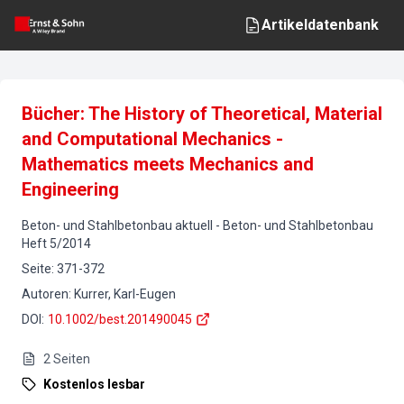
Artikeldatenbank
Bücher: The History of Theoretical, Material
and Computational Mechanics -
Mathematics meets Mechanics and
Engineering
Beton- und Stahlbetonbau aktuell
-
Beton- und Stahlbetonbau
Heft
5
/
2014
Seite
:
371-372
Autoren
:
Kurrer, Karl-Eugen
DOI
:
10.1002/best.201490045
2
Seiten
Kostenlos lesbar