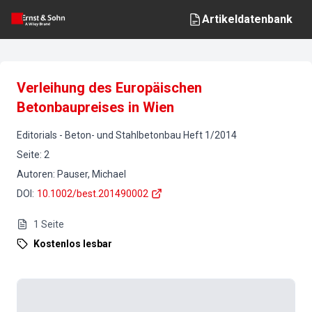
Artikeldatenbank
Verleihung des Europäischen
Betonbaupreises in Wien
Editorials
-
Beton- und Stahlbetonbau
Heft
1
/
2014
Seite
:
2
Autoren
:
Pauser, Michael
DOI
:
10.1002/best.201490002
1
Seite
Kostenlos lesbar