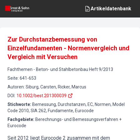
Artikeldatenbank
Zur Durchstanzbemessung von
Einzelfundamenten - Normenvergleich und
Vergleich mit Versuchen
Fachthemen
-
Beton- und Stahlbetonbau
Heft
9
/
2013
Seite
:
641-653
Autoren
:
Siburg, Carsten, Ricker, Marcus
DOI
:
10.1002/best.201300039
Stichworte
:
Bemessung, Durchstanzen, EC, Normen, Model
Code 2010, SIA 262, Fundamente, Eurocode
Fachgebiete
:
Berechnungs- und Bemessungsverfahren +
Eurocode
Seit 2012 liegt Eurocode 2 zusammen mit dem