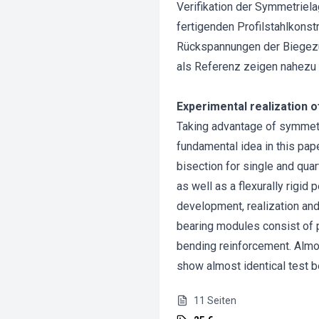
Verifikation der Symmetriel
fertigenden Profilstahlkons
Rückspannungen der Biegezu
als Referenz zeigen nahezu
Experimental realization 
Taking advantage of symmetr
fundamental idea in this pape
bisection for single and quar
as well as a flexurally rigi
development, realization and
bearing modules consist of 
bending reinforcement. Almos
show almost identical test 
11
Seiten