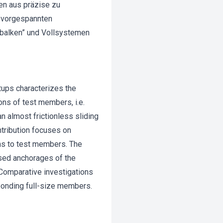
en aus präzise zu
d vorgespannten
balken” und Vollsystemen
tups characterizes the
ons of test members, i.e.
an almost frictionless sliding
ntribution focuses on
ons to test members. The
sed anchorages of the
 Comparative investigations
ponding full-size members.