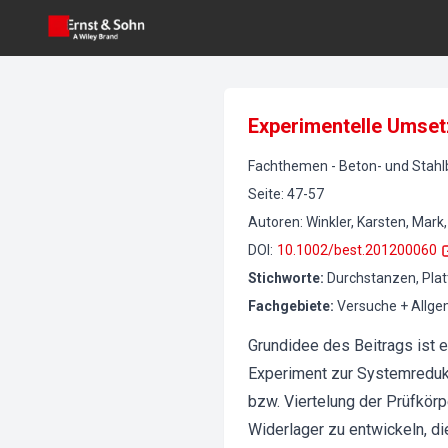
Experimentelle Umse
Fachthemen
-
Beton- und Stah
Seite
:
47-57
Autoren
:
Winkler, Karsten, Mark,
DOI
:
10.1002/best.201200060
Stichworte
:
Durchstanzen, Plat
Fachgebiete
:
Versuche + Allg
Grundidee des Beitrags ist 
Experiment zur Systemredukt
bzw. Viertelung der Prüfkörp
Widerlager zu entwickeln, di