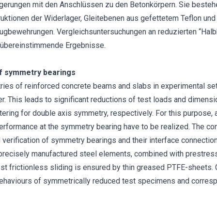
agerungen mit den Anschlüssen zu den Betonkörpern. Sie besteh
truktionen der Widerlager, Gleitebenen aus gefettetem Teflon un
gbewehrungen. Vergleichsuntersuchungen an reduzierten “Halb
 übereinstimmende Ergebnisse.
of symmetry bearings
ies of reinforced concrete beams and slabs in experimental se
r. This leads to significant reductions of test loads and dimensi
tering for double axis symmetry, respectively. For this purpose, 
d performance at the symmetry bearing have to be realized. The co
 verification of symmetry bearings and their interface connecti
precisely manufactured steel elements, combined with prestres
t frictionless sliding is ensured by thin greased PTFE-sheets.
behaviours of symmetrically reduced test specimens and corres