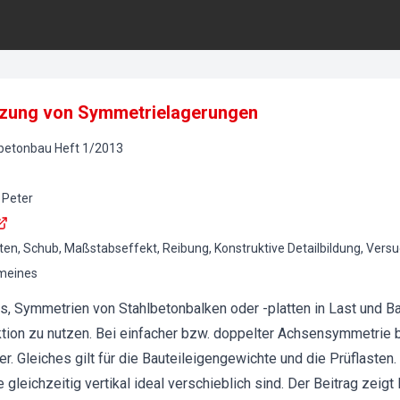
tzung von Symmetrielagerungen
lbetonbau
Heft
1
/
2013
 Peter
ten, Schub, Maßstabseffekt, Reibung, Konstruktive Detailbildung, Vers
emeines
es, Symmetrien von Stahlbetonbalken oder -platten in Last und B
ion zu nutzen. Bei einfacher bzw. doppelter Achsensymmetrie 
er. Gleiches gilt für die Bauteileigengewichte und die Prüflasten
e gleichzeitig vertikal ideal verschieblich sind. Der Beitrag zei