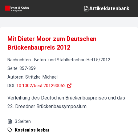
Artikeldatenbank
Mit Dieter Moor zum Deutschen
Brückenbaupreis 2012
Nachrichten
-
Beton- und Stahlbetonbau
Heft
5
/
2012
Seite
:
357-359
Autoren
:
Stritzke, Michael
DOI
:
10.1002/best.201290052
Verleihung des Deutschen Brückenbaupreises und das
22. Dresdner Brückenbausymposium
3
Seiten
Kostenlos lesbar