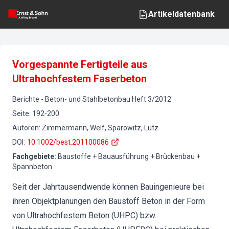
Artikeldatenbank
Vorgespannte Fertigteile aus
Ultrahochfestem Faserbeton
Berichte
-
Beton- und Stahlbetonbau
Heft
3
/
2012
Seite
:
192-200
Autoren
:
Zimmermann, Welf, Sparowitz, Lutz
DOI
:
10.1002/best.201100086
Fachgebiete
:
Baustoffe + Bauausführung + Brückenbau +
Spannbeton
Seit der Jahrtausendwende können Bauingenieure bei
ihren Objektplanungen den Baustoff Beton in der Form
von Ultrahochfestem Beton (UHPC) bzw.