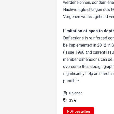
werden können, sondern eher
Nachweisgleichungen des EC2
Vorgehen weitestgehend verme
Limitation of span to dept
Deflections in reinforced co
be implemented in 2012 in G
(issue 1988 and current issu
member dimensions can be dir
overcome this, design graph
significantly help architects
possible.
8
Seiten
25 €
PDF bestellen