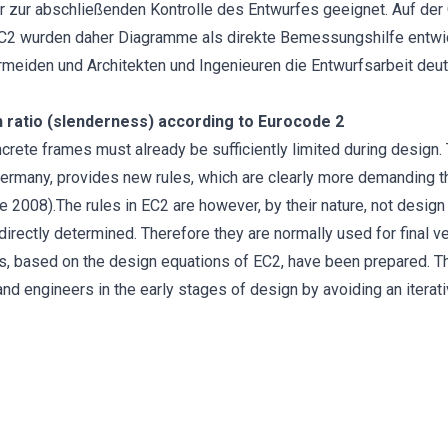
 zur abschließenden Kontrolle des Entwurfes geeignet. Auf der
 wurden daher Diagramme als direkte Bemessungshilfe entwicke
iden und Architekten und Ingenieuren die Entwurfsarbeit deutli
h ratio (slenderness) according to Eurocode 2
ncrete frames must already be sufficiently limited during design.
ermany, provides new rules, which are clearly more demanding t
e 2008).The rules in EC2 are however, by their nature, not desig
ectly determined. Therefore they are normally used for final ver
s, based on the design equations of EC2, have been prepared. T
 and engineers in the early stages of design by avoiding an iterat