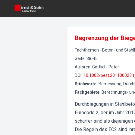
Begrenzung der Biege
Fachthemen
-
Beton- und Stah
Seite
:
38-45
Autoren
:
Göttlich, Peter
DOI
:
10.1002/best.201100023
Stichworte
:
Bemessung, Durchbi
Fachgebiete
:
Berechnungs- un
Durchbiegungen in Stahlbet
Eurocode 2, der im Jahr 2012
schärfer sind als diejenige
Die Regeln des EC2 sind ihr