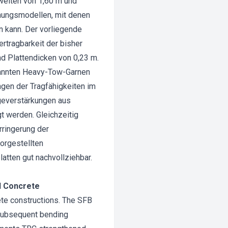
nweiten von 1,60 m und
hnungsmodellen, mit denen
n kann. Der vorliegende
rtragbarkeit der bisher
d Plattendicken von 0,23 m.
nannten Heavy-Tow-Garnen
ngen der Tragfähigkeiten im
geverstärkungen aus
t werden. Gleichzeitig
ringerung der
orgestellten
tten gut nachvollziehbar.
d Concrete
ete constructions. The SFB
 subsequent bending