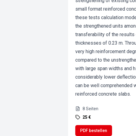
strengthening of existing c
small format reinforced conc
these tests calculation mod
the strengthened units among
transferability of the resul
thicknesses of 0.23 m. Thro
very high reinforcement degr
compared to the unstrengthe
with large span widths and 
considerably lower deflecti
can be well comprehended wi
reinforced concrete slabs.
8
Seiten
25 €
PDF bestellen