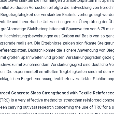
xtilbetonverstärkten kleinformatigen Stahlbetonplatten mit Span
arallel zu diesen Versuchen erfolgte die Entwicklung von Berec
Biegetragfähigkeit der verstärkten Bauteile vorhergesagt werde
ntelle und theoretische Untersuchungen zur Überprüfung der Übe
roßformatige Stahlbetonplatten mit Spannweiten von 6,75 m un
ler Hochleistungsbewehrungen aus Carbon auf Basis von so ge
gsgrade realisiert. Die Ergebnisse zeigen signifikante Steigeru
Referenzplatten. Dadurch konnte die sichere Anwendung von Bie
le mit großen Spannweiten und großen Verstärkungsgraden gezeig
astniveau mit zunehmendem Verstärkungsgrad eine deutliche Ver
. Die experimentell ermittelten Tragfähigkeiten sind mit dem v
hläglichen Biegebemessung textilbetonverstärkter Stahlbetonpla
orced Concrete Slabs Strengthened with Textile Reinforce
(TRC) is a very effective method to strengthen reinforced concr
een carrying out vast research concerning the use of TRC for a