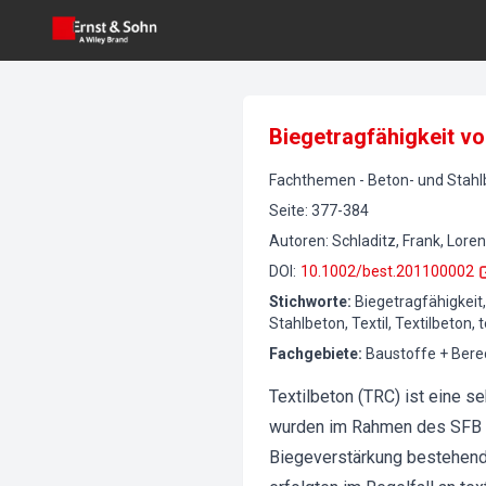
Biegetragfähigkeit vo
Fachthemen
-
Beton- und Stah
Seite
:
377-384
Autoren
:
Schladitz, Frank, Lore
DOI
:
10.1002/best.201100002
Stichworte
:
Biegetragfähigkeit
Stahlbeton, Textil, Textilbeton
Fachgebiete
:
Baustoffe + Ber
Textilbeton (TRC) ist eine 
wurden im Rahmen des SFB 5
Biegeverstärkung bestehende