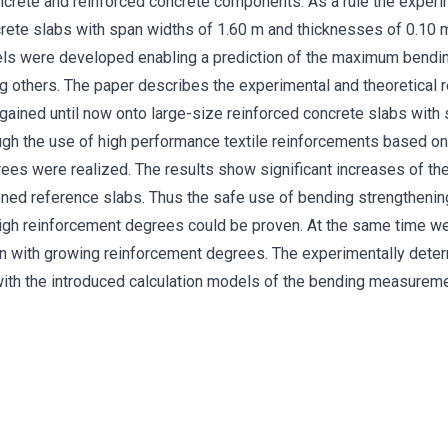
oncrete and reinforced concrete components. As a rule the expe
rete slabs with span widths of 1.60 m and thicknesses of 0.10 m
els were developed enabling a prediction of the maximum bending
 others. The paper describes the experimental and theoretical r
ts gained until now onto large-size reinforced concrete slabs wit
ugh the use of high performance textile reinforcements based 
ees were realized. The results show significant increases of the
ned reference slabs. Thus the safe use of bending strengtheni
high reinforcement degrees could be proven. At the same time w
on with growing reinforcement degrees. The experimentally deter
th the introduced calculation models of the bending measurem