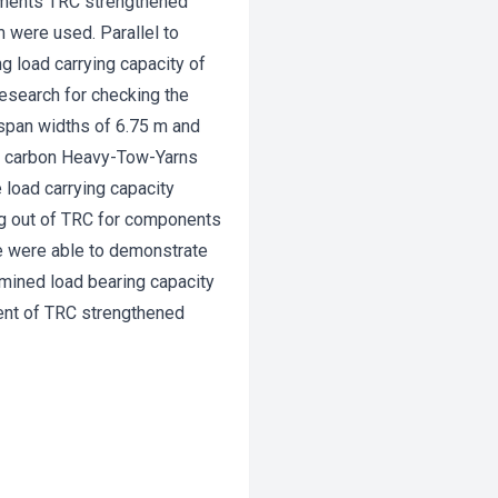
riments TRC strengthened
 were used. Parallel to
 load carrying capacity of
esearch for checking the
h span widths of 6.75 m and
on carbon Heavy-Tow-Yarns
 load carrying capacity
ng out of TRC for components
e were able to demonstrate
mined load bearing capacity
ent of TRC strengthened