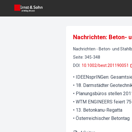
Nachrichten: Beton- 
Nachrichten
-
Beton- und Stahl
Seite
:
345-348
DOI
:
10.1002/best.201190051
• IDEENsprINGen: Gesamtsi
• 18. Darmstädter Geotechn
• Planungsbüros stellen 201
• WTM ENGINEERS feiert 75-
• 13. Betonkanu-Regatta
• Österreichischer Betontag