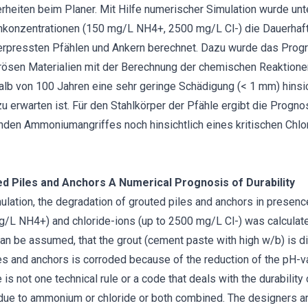
rheiten beim Planer. Mit Hilfe numerischer Simulation wurde unt
konzentrationen (150 mg/L NH4+, 2500 mg/L Cl-) die Dauerhafti
pressten Pfählen und Ankern berechnet. Dazu wurde das Progr
rösen Materialien mit der Berechnung der chemischen Reaktione
alb von 100 Jahren eine sehr geringe Schädigung (< 1 mm) hinsi
 erwarten ist. Für den Stahlkörper der Pfähle ergibt die Progn
den Ammoniumangriffes noch hinsichtlich eines kritischen Chl
d Piles and Anchors A Numerical Prognosis of Durability
mulation, the degradation of grouted piles and anchors in presen
L NH4+) and chloride-ions (up to 2500 mg/L Cl-) was calculate
 can be assumed, that the grout (cement paste with high w/b) is
les and anchors is corroded because of the reduction of the pH-va
 is not one technical rule or a code that deals with the durability
 due to ammonium or chloride or both combined. The designers ar