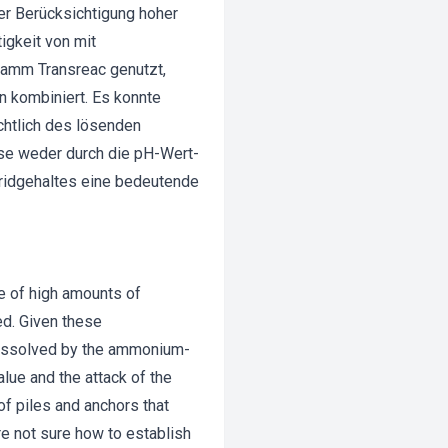
er Berücksichtigung hoher
gkeit von mit
amm Transreac genutzt,
n kombiniert. Es konnte
chtlich des lösenden
ose weder durch die pH-Wert-
oridgehaltes eine bedeutende
ce of high amounts of
d. Given these
 dissolved by the ammonium-
lue and the attack of the
 of piles and anchors that
e not sure how to establish