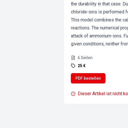
the durability in that case.
chloride-ions is performed f
This model combines the calc
reactions. The numerical pro
attack of ammonium-ions. Fur
given conditions, neither fro
6
Seiten
25 €
PDF bestellen
Dieser Artikel ist nicht k