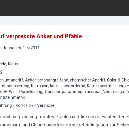
uf verpresste Anker und Pfähle
lbetonbau
Heft
5
/
2011
eide, Klaus
mangriff, Anker, betonangreifend, chemischer Angriff, Chlorid, Chlo
Karbonatisierung, Korrosion, korrosionsfördernd, Korrosionsrate, Lang
le, pH-Wert, Porenlösung, Transportparameter, Transreac, Verpressgut
ntsteinmatrix
hrung + Korrosion + Versuche
 Ausführung von verpressten Pfählen und Ankern relevanten Regel
mmonium- und Chloridionen keine konkreten Angaben zur Sichers