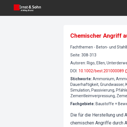
Chemischer Angriff a
Fachthemen
-
Beton- und Stah
Seite
:
308-313
Autoren
:
Rigo, Ellen, Unterderw
DOI
:
10.1002/best.201000089
Stichworte
:
Ammonium, Ammoniu
Dauerhaftigkeit, Grundwasser, 
Simulation, Passivierung, Pfäh
Zementleimverpressung, Zeme
Fachgebiete
:
Baustoffe + Bewe
Die für die Herstellung und
chemischen Angriffe durch A