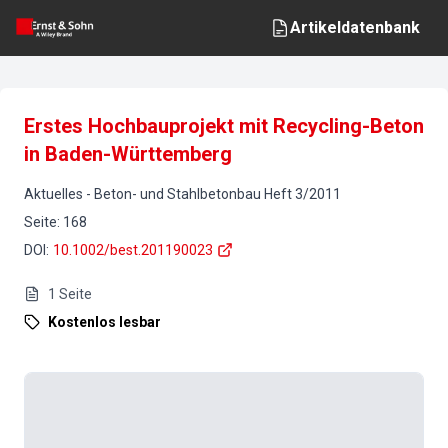
Artikeldatenbank
Erstes Hochbauprojekt mit Recycling-Beton
in Baden-Württemberg
Aktuelles
-
Beton- und Stahlbetonbau
Heft
3
/
2011
Seite
:
168
DOI
:
10.1002/best.201190023
1
Seite
Kostenlos lesbar