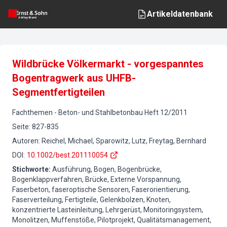
Artikeldatenbank
Wildbrücke Völkermarkt - vorgespanntes
Bogentragwerk aus UHFB-
Segmentfertigteilen
Fachthemen
-
Beton- und Stahlbetonbau
Heft
12
/
2011
Seite
:
827-835
Autoren
:
Reichel, Michael, Sparowitz, Lutz, Freytag, Bernhard
DOI
:
10.1002/best.201110054
Stichworte
:
Ausführung, Bogen, Bogenbrücke,
Bogenklappverfahren, Brücke, Externe Vorspannung,
Faserbeton, faseroptische Sensoren, Faserorientierung,
Faserverteilung, Fertigteile, Gelenkbolzen, Knoten,
konzentrierte Lasteinleitung, Lehrgerüst, Monitoringsystem,
Monolitzen, Muffenstöße, Pilotprojekt, Qualitätsmanagement,