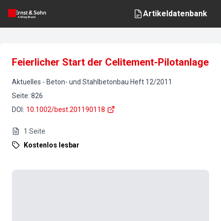
Artikeldatenbank
Feierlicher Start der Celitement-Pilotanlage
Aktuelles
-
Beton- und Stahlbetonbau
Heft
12
/
2011
Seite
:
826
DOI
:
10.1002/best.201190118
1
Seite
Kostenlos lesbar