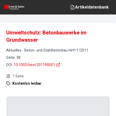
Artikeldatenbank
Umweltschutz: Betonbauwerke im
Grundwasser
Aktuelles
-
Beton- und Stahlbetonbau
Heft
1
/
2011
Seite
:
38
DOI
:
10.1002/best.201190001
1
Seite
Kostenlos lesbar