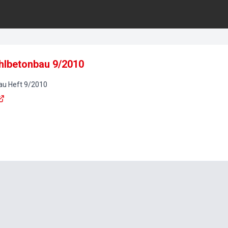
ahlbetonbau 9/2010
au
Heft
9
/
2010