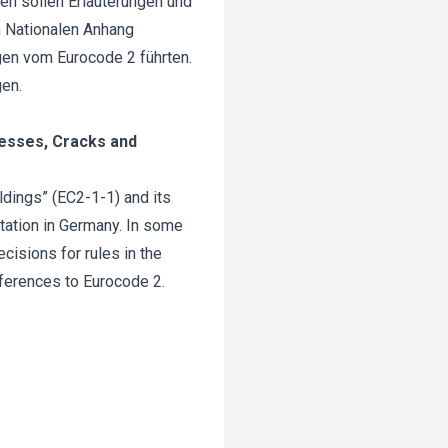
en sollen Erläuterungen und
m Nationalen Anhang
en vom Eurocode 2 führten.
gen.
resses, Cracks and
ldings” (EC2-1-1) and its
tation in Germany. In some
isions for rules in the
ferences to Eurocode 2.