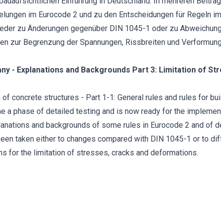
auaufsichtlichen Einführung in Deutschland. In mehreren Beiträg
elungen im Eurocode 2 und zu den Entscheidungen für Regeln i
tweder zu Änderungen gegenüber DIN 1045-1 oder zu Abweichung
ungen zur Begrenzung der Spannungen, Rissbreiten und Verformun
y - Explanations and Backgrounds Part 3: Limitation of St
f concrete structures - Part 1-1: General rules and rules for bui
e a phase of detailed testing and is now ready for the implemen
lanations and backgrounds of some rules in Eurocode 2 and of dec
been taken either to changes compared with DIN 1045-1 or to dif
ns for the limitation of stresses, cracks and deformations.