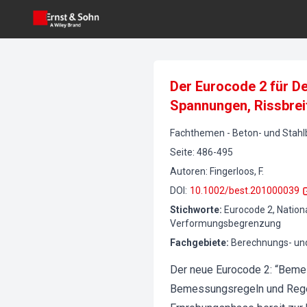
Der Eurocode 2 für De
Spannungen, Rissbre
Fachthemen
-
Beton- und Stah
Seite
:
486-495
Autoren
:
Fingerloos, F.
DOI
:
10.1002/best.201000039
Stichworte
:
Eurocode 2, Natio
Verformungsbegrenzung
Fachgebiete
:
Berechnungs- und
Der neue Eurocode 2: “Bemes
Bemessungsregeln und Regeln