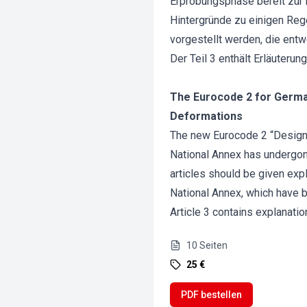
Erprobungsphase bereit zur b
Hintergründe zu einigen Reg
vorgestellt werden, die en
Der Teil 3 enthält Erläuter
The Eurocode 2 for German
Deformations
The new Eurocode 2 “Design o
National Annex has undergon
articles should be given exp
National Annex, which have 
Article 3 contains explanatio
10
Seiten
25 €
PDF bestellen