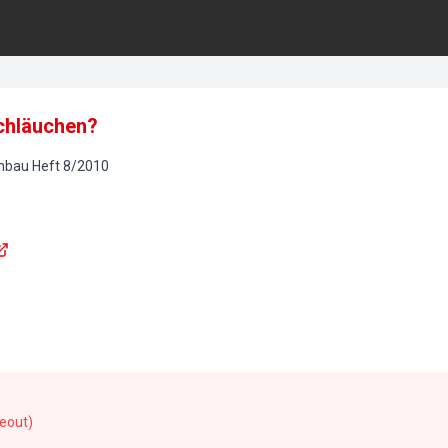
Schläuchen?
onbau
Heft
8
/
2010
meout)