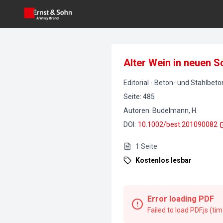
Alter Wein in neuen 
Editorial
-
Beton- und Stahlbet
Seite
:
485
Autoren
:
Budelmann, H.
DOI
:
10.1002/best.201090082
1
Seite
Kostenlos lesbar
Error loading PDF
Failed to load PDF.js (ti