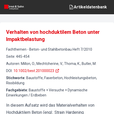
Artikeldatenbank
Verhalten von hochduktilem Beton unter
Impaktbelastung
Fachthemen
-
Beton- und Stahlbetonbau
Heft
7
/
2010
Seite
:
445-454
Autoren
:
Millon, O., Mechtcherine, V., Thoma, K., Butler, M.
DOI
:
10.1002/best.201000023
Stichworte
:
Baustoffe, Faserbeton, Hochleistungsbeton,
Rissbildung
Fachgebiete
:
Baustoffe + Versuche + Dynamische
Einwirkungen / Erdbeben
In diesem Aufsatz wird das Materialverhalten von
Hochduktilem Beton (engl.: Strain Hardening