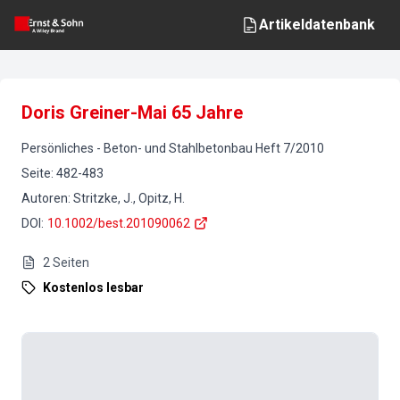
Artikeldatenbank
Doris Greiner-Mai 65 Jahre
Persönliches
-
Beton- und Stahlbetonbau
Heft
7
/
2010
Seite
:
482-483
Autoren
:
Stritzke, J., Opitz, H.
DOI
:
10.1002/best.201090062
2
Seiten
Kostenlos lesbar