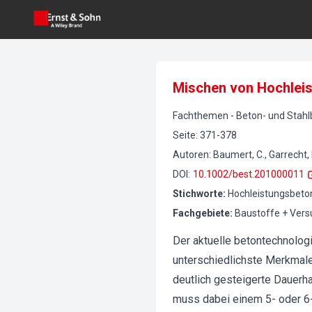
Mischen von Hochlei
Fachthemen
-
Beton- und Stah
Seite
:
371-378
Autoren
:
Baumert, C., Garrecht, 
DOI
:
10.1002/best.201000011
Stichworte
:
Hochleistungsbeton
Fachgebiete
:
Baustoffe + Ver
Der aktuelle betontechnolog
unterschiedlichste Merkmale
deutlich gesteigerte Dauerh
muss dabei einem 5- oder 6