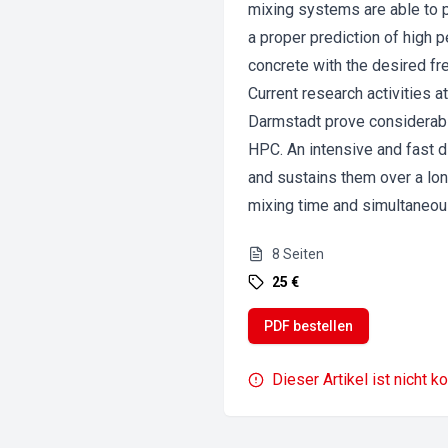
mixing systems are able to pr
a proper prediction of high 
concrete with the desired fr
Current research activities 
Darmstadt prove considerable
HPC. An intensive and fast di
and sustains them over a lon
mixing time and simultaneo
8
Seiten
25 €
PDF bestellen
Dieser Artikel ist nicht k