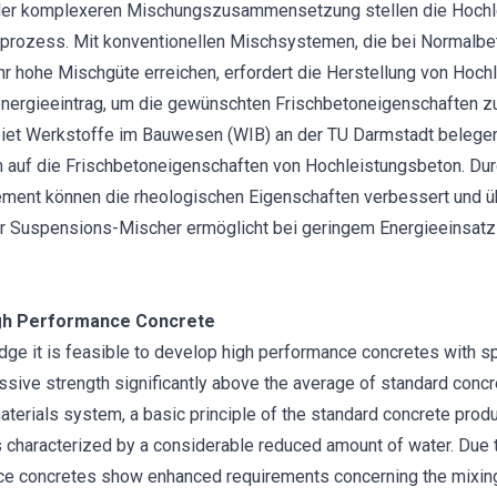
 der komplexeren Mischungszusammensetzung stellen die Hochl
prozess. Mit konventionellen Mischsystemen, die bei Normalbet
hr hohe Mischgüte erreichen, erfordert die Herstellung von Hoc
energieeintrag, um die gewünschten Frischbetoneigenschaften zu
et Werkstoffe im Bauwesen (WIB) an der TU Darmstadt belegen 
auf die Frischbetoneigenschaften von Hochleistungsbeton. Dur
ment können die rheologischen Eigenschaften verbessert und ü
er Suspensions-Mischer ermöglicht bei geringem Energieeinsatz
igh Performance Concrete
ge it is feasible to develop high performance concretes with sp
ssive strength significantly above the average of standard concr
aterials system, a basic principle of the standard concrete produ
s characterized by a considerable reduced amount of water. Due 
ce concretes show enhanced requirements concerning the mixin