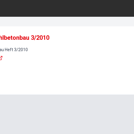
ahlbetonbau 3/2010
au
Heft
3
/
2010