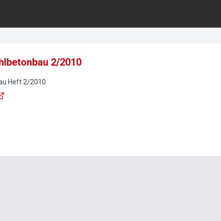
ahlbetonbau 2/2010
au
Heft
2
/
2010