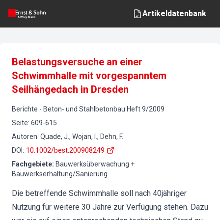
Artikeldatenbank
Belastungsversuche an einer
Schwimmhalle mit vorgespanntem
Seilhängedach in Dresden
Berichte
-
Beton- und Stahlbetonbau
Heft
9
/
2009
Seite
:
609-615
Autoren
:
Quade, J., Wojan, I., Dehn, F.
DOI
:
10.1002/best.200908249
Fachgebiete
:
Bauwerksüberwachung +
Bauwerkserhaltung/Sanierung
Die betreffende Schwimmhalle soll nach 40jähriger
Nutzung für weitere 30 Jahre zur Verfügung stehen. Dazu