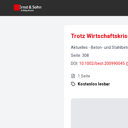
Trotz Wirtschaftskris
Aktuelles
-
Beton- und Stahlbe
Seite
:
308
DOI
:
10.1002/best.200990045
1
Seite
Kostenlos lesbar