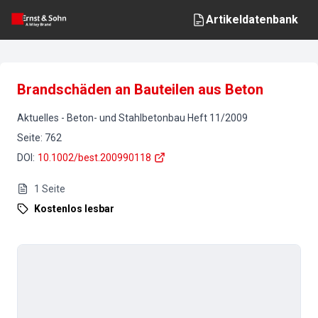
Artikeldatenbank
Brandschäden an Bauteilen aus Beton
Aktuelles
-
Beton- und Stahlbetonbau
Heft
11
/
2009
Seite
:
762
DOI
:
10.1002/best.200990118
1
Seite
Kostenlos lesbar