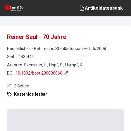
Artikeldatenbank
Reiner Saul - 70 Jahre
Persönliches
-
Beton- und Stahlbetonbau
Heft
6
/
2008
Seite
:
443-444
Autoren
:
Svensson, H., Hopf, S., Humpf, K.
DOI
:
10.1002/best.200890060
2
Seiten
Kostenlos lesbar