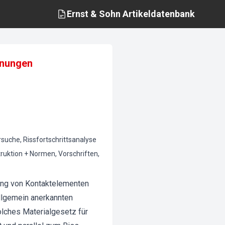
Ernst & Sohn
Artikeldatenbank
hnungen
suche, Rissfortschrittsanalyse
ktion + Normen, Vorschriften,
ung von Kontaktelementen
llgemein anerkannten
olches Materialgesetz für