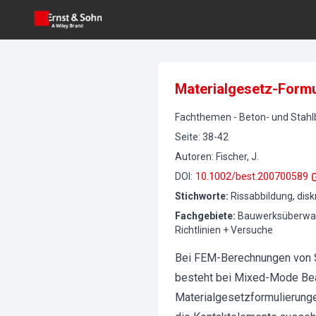
Materialgesetz-Formu
Fachthemen
-
Beton- und Stah
Seite
:
38-42
Autoren
:
Fischer, J.
DOI
:
10.1002/best.200700589
Stichworte
:
Rissabbildung, dis
Fachgebiete
:
Bauwerksüberwac
Richtlinien + Versuche
Bei FEM-Berechnungen von S
besteht bei Mixed-Mode Bean
Materialgesetzformulierungen