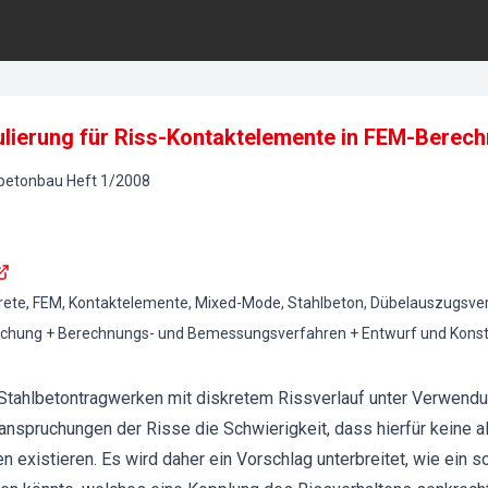
lierung für Riss-Kontaktelemente in FEM-Berec
lbetonbau
Heft
1
/
2008
krete, FEM, Kontaktelemente, Mixed-Mode, Stahlbeton, Dübelauszugsver
hung + Berechnungs- und Bemessungsverfahren + Entwurf und Konstru
tahlbetontragwerken mit diskretem Rissverlauf unter Verwend
spruchungen der Risse die Schwierigkeit, dass hierfür keine a
 existieren. Es wird daher ein Vorschlag unterbreitet, wie ein s