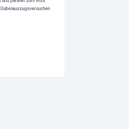
 und parallel zum Riss
on Dübelauszugsversuchen