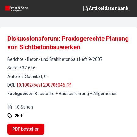
Artikeldatenbank
Diskussionsforum: Praxisgerechte Planung
von Sichtbetonbauwerken
Berichte
-
Beton- und Stahlbetonbau
Heft
9
/
2007
Seite
:
637-646
Autoren
:
Sodeikat, C.
DOI
:
10.1002/best.200706045
Fachgebiete
:
Baustoffe + Bauausführung + Allgemeines
10
Seiten
25 €
PDF bestellen