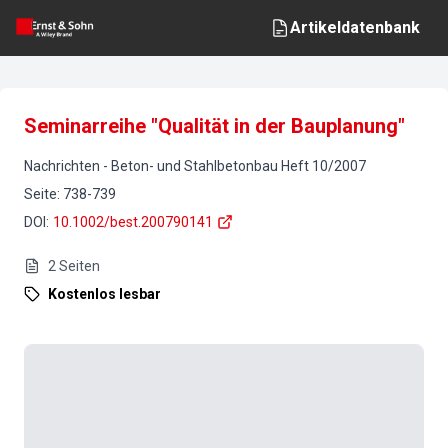
Artikeldatenbank
Seminarreihe "Qualität in der Bauplanung"
Nachrichten
-
Beton- und Stahlbetonbau
Heft
10
/
2007
Seite
:
738-739
DOI
:
10.1002/best.200790141
2
Seiten
Kostenlos lesbar