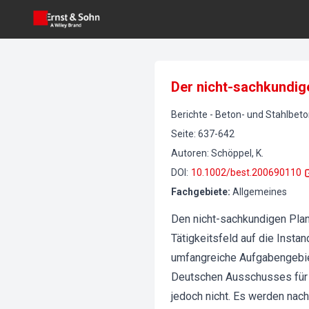
Der nicht-sachkundig
Berichte
-
Beton- und Stahlbet
Seite
:
637-642
Autoren
:
Schöppel, K.
DOI
:
10.1002/best.200690110
Fachgebiete
:
Allgemeines
Den nicht-sachkundigen Plane
Tätigkeitsfeld auf die Insta
umfangreiche Aufgabengebiet
Deutschen Ausschusses für S
jedoch nicht. Es werden nach