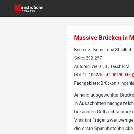
Massive Brücken in M
Berichte
-
Beton- und Stahlbet
Seite
:
292-297
Autoren
:
Weller, B., Tasche, M.
DOI
:
10.1002/best.200690048
Fachgebiete
:
Brücken + Ingeni
Anhand ausgewählter Brücke
in Ausschnitten nachgezeich
bekannten Göltzschtalbrücke
Visintini-Träger zwei wenig
die erste Spannbetonbrücke