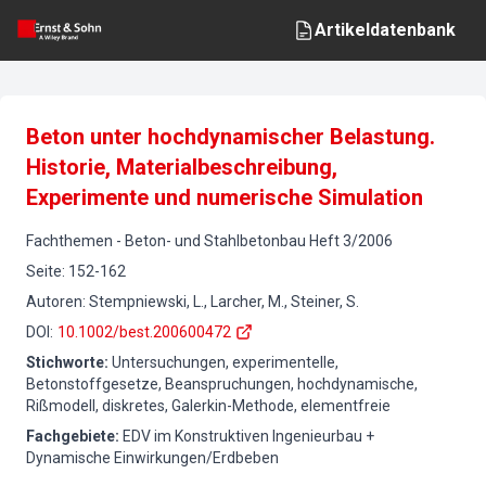
Artikeldatenbank
Beton unter hochdynamischer Belastung.
Historie, Materialbeschreibung,
Experimente und numerische Simulation
Fachthemen
-
Beton- und Stahlbetonbau
Heft
3
/
2006
Seite
:
152-162
Autoren
:
Stempniewski, L., Larcher, M., Steiner, S.
DOI
:
10.1002/best.200600472
Stichworte
:
Untersuchungen, experimentelle,
Betonstoffgesetze, Beanspruchungen, hochdynamische,
Rißmodell, diskretes, Galerkin-Methode, elementfreie
Fachgebiete
:
EDV im Konstruktiven Ingenieurbau +
Dynamische Einwirkungen/Erdbeben