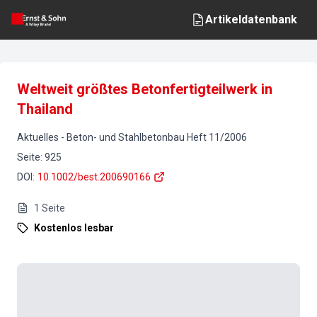
Artikeldatenbank
Weltweit größtes Betonfertigteilwerk in
Thailand
Aktuelles
-
Beton- und Stahlbetonbau
Heft
11
/
2006
Seite
:
925
DOI
:
10.1002/best.200690166
1
Seite
Kostenlos lesbar