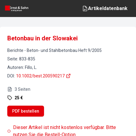
Artikeldatenbank
Betonbau in der Slowakei
Berichte
-
Beton- und Stahlbetonbau
Heft
9
/
2005
Seite
:
833-835
Autoren
:
Fillo, L.
DOI
:
10.1002/best.200590217
3
Seiten
25 €
PDF bestellen
Dieser Artikel ist nicht kostenlos verfügbar. Bitte
nutzen Sie die Bestell-Option.