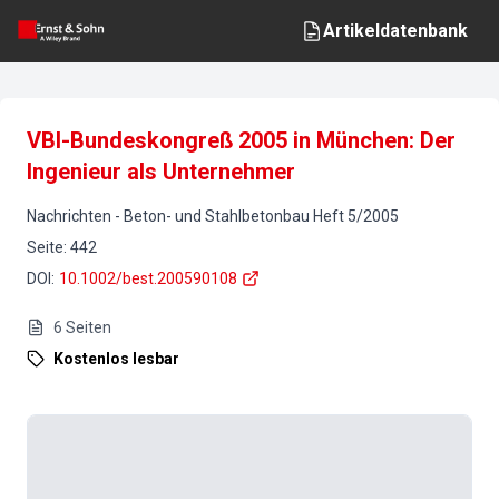
Artikeldatenbank
VBI-Bundeskongreß 2005 in München: Der
Ingenieur als Unternehmer
Nachrichten
-
Beton- und Stahlbetonbau
Heft
5
/
2005
Seite
:
442
DOI
:
10.1002/best.200590108
6
Seiten
Kostenlos lesbar