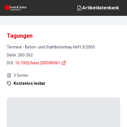
Artikeldatenbank
Tagungen
Termine
-
Beton- und Stahlbetonbau
Heft
3
/
2005
Seite
:
260-262
DOI
:
10.1002/best.200590061
3
Seiten
Kostenlos lesbar