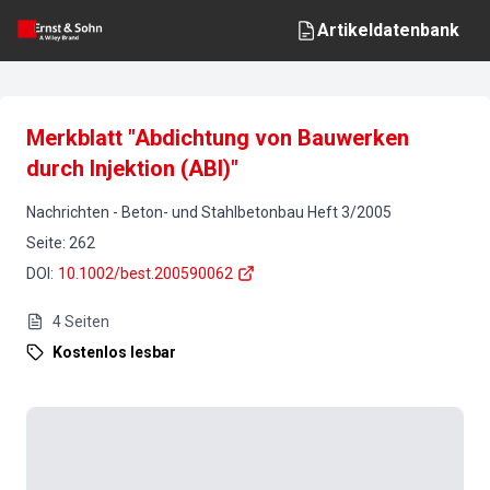
Artikeldatenbank
Merkblatt "Abdichtung von Bauwerken
durch Injektion (ABI)"
Nachrichten
-
Beton- und Stahlbetonbau
Heft
3
/
2005
Seite
:
262
DOI
:
10.1002/best.200590062
4
Seiten
Kostenlos lesbar