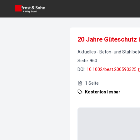
20 Jahre Güteschutz 
Aktuelles
-
Beton- und Stahlbe
Seite
:
960
DOI
:
10.1002/best.200590325
1
Seite
Kostenlos lesbar