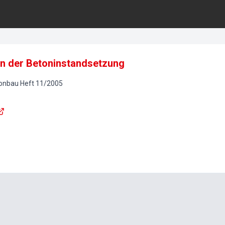
in der Betoninstandsetzung
tonbau
Heft
11
/
2005