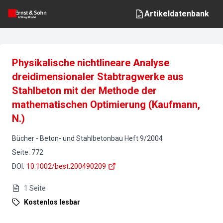
Artikeldatenbank
Physikalische nichtlineare Analyse
dreidimensionaler Stabtragwerke aus
Stahlbeton mit der Methode der
mathematischen Optimierung (Kaufmann,
N.)
Bücher
-
Beton- und Stahlbetonbau
Heft
9
/
2004
Seite
:
772
DOI
:
10.1002/best.200490209
1
Seite
Kostenlos lesbar