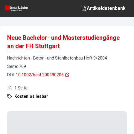
Artikeldatenbank
Neue Bachelor- und Masterstudiengänge
an der FH Stuttgart
Nachrichten
-
Beton- und Stahlbetonbau
Heft
9
/
2004
Seite
:
769
DOI
:
10.1002/best.200490206
1
Seite
Kostenlos lesbar