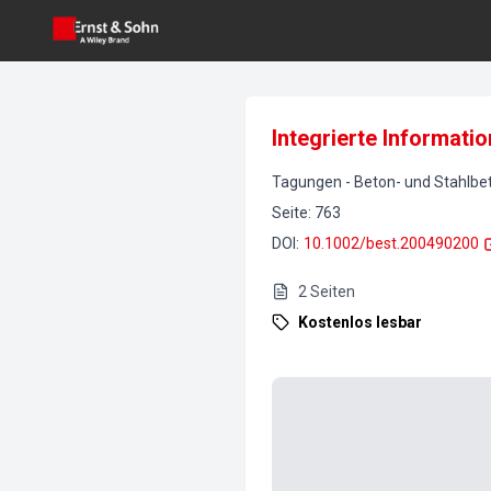
Integrierte Informati
Tagungen
-
Beton- und Stahlb
Seite
:
763
DOI
:
10.1002/best.200490200
2
Seiten
Kostenlos lesbar