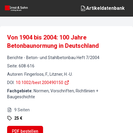
Artikeldatenbank
Von 1904 bis 2004: 100 Jahre
Betonbaunormung in Deutschland
Berichte
-
Beton- und Stahlbetonbau
Heft
7
/
2004
Seite
:
608-616
Autoren
:
Fingerloos, F., Litzner, H.-U.
DOI
:
10.1002/best.200490150
Fachgebiete
:
Normen, Vorschriften, Richtlinien +
Baugeschichte
9
Seiten
25 €
PDF bestellen