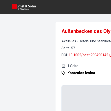
Außenbecken des Oly
Aktuelles
-
Beton- und Stahlbe
Seite
:
571
DOI
:
10.1002/best.200490142
1
Seite
Kostenlos lesbar