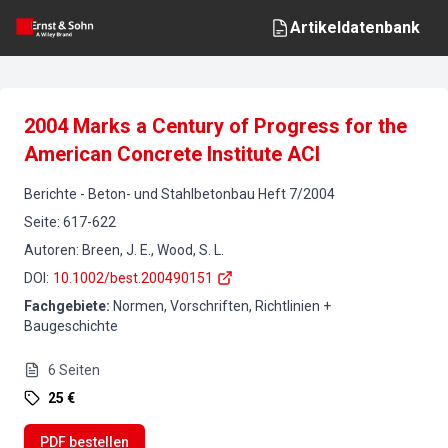
Artikeldatenbank
2004 Marks a Century of Progress for the
American Concrete Institute ACI
Berichte
-
Beton- und Stahlbetonbau
Heft
7
/
2004
Seite
:
617-622
Autoren
:
Breen, J. E., Wood, S. L.
DOI
:
10.1002/best.200490151
Fachgebiete
:
Normen, Vorschriften, Richtlinien +
Baugeschichte
6
Seiten
25 €
PDF bestellen