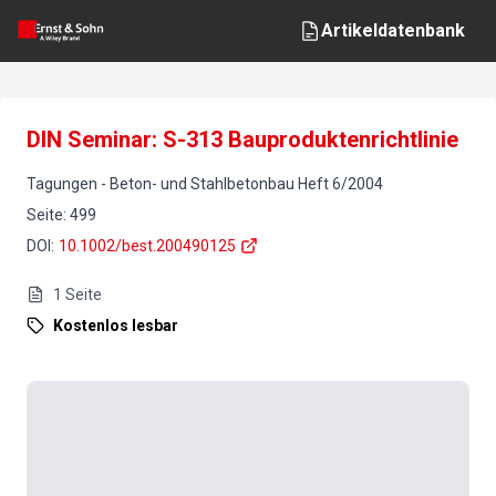
Artikeldatenbank
DIN Seminar: S-313 Bauproduktenrichtlinie
Tagungen
-
Beton- und Stahlbetonbau
Heft
6
/
2004
Seite
:
499
DOI
:
10.1002/best.200490125
1
Seite
Kostenlos lesbar