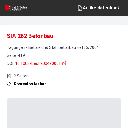
Artikeldatenbank
SIA 262 Betonbau
Tagungen
-
Beton- und Stahlbetonbau
Heft
5
/
2004
Seite
:
419
DOI
:
10.1002/best.200490051
2
Seiten
Kostenlos lesbar