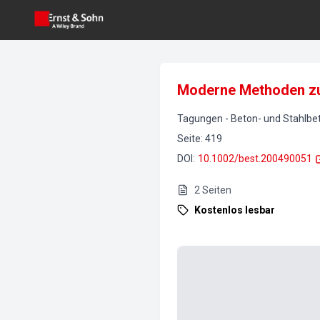
Moderne Methoden zu
Tagungen
-
Beton- und Stahlb
Seite
:
419
DOI
:
10.1002/best.200490051
2
Seiten
Kostenlos lesbar