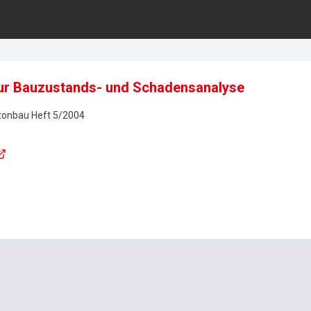
r Bauzustands- und Schadensanalyse
etonbau
Heft
5
/
2004