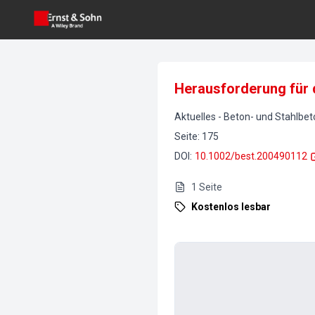
Herausforderung für 
Aktuelles
-
Beton- und Stahlbe
Seite
:
175
DOI
:
10.1002/best.200490112
1
Seite
Kostenlos lesbar