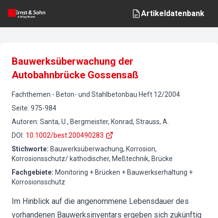
Artikeldatenbank
Bauwerksüberwachung der
Autobahnbrücke Gossensaß
Fachthemen
-
Beton- und Stahlbetonbau
Heft
12
/
2004
Seite
:
975-984
Autoren
:
Santa, U., Bergmeister, Konrad, Strauss, A.
DOI
:
10.1002/best.200490283
Stichworte
:
Bauwerksüberwachung, Korrosion,
Korrosionsschutz/ kathodischer, Meßtechnik, Brücke
Fachgebiete
:
Monitoring + Brücken + Bauwerkserhaltung +
Korrosionsschutz
Im Hinblick auf die angenommene Lebensdauer des
vorhandenen Bauwerksinventars ergeben sich zukünftig